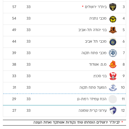
בית"ר ירושלים
*
57
33
3
מכבי נתניה
54
33
4
בני יהודה תל-אביב
49
33
5
מכבי תל אביב
44
33
6
מכבי פתח תקוה
39
33
7
מ.ס. אשדוד
38
33
8
בני סכנין
33
33
9
הפועל פתח תקוה
31
33
10
הכח עמידר רמת-גן
29
33
11
עירוני קרית שמונה
27
33
12
*
לבית"ר ירושלים הופחתו שתי נקודות אשתקד ואחת העונה