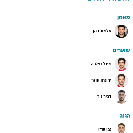
מאמן
אלמוג כהן
שוערים
מיגל סילבה
יהונתן עוזר
דביר ניר
הגנה
נבו שדו