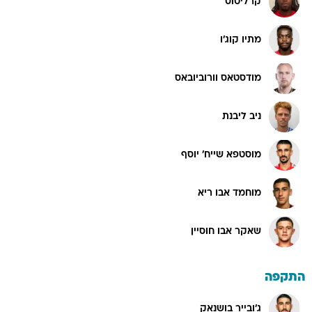
קרליטוס
מתיו קוג'ו
מודסטאס וורוביובאס
ניב ליבנת
מוסטפא שייח' יוסף
מוחמד אבו ריא
שאקר אבו חוסיין
התקפה
ג'ובייר בושנאק