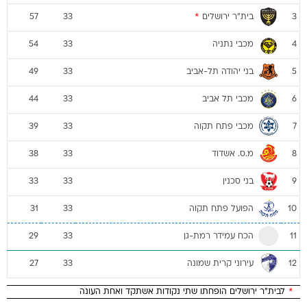
בית"ר ירושלים
*
57
33
3
מכבי נתניה
54
33
4
בני יהודה תל-אביב
49
33
5
מכבי תל אביב
44
33
6
מכבי פתח תקוה
39
33
7
מ.ס. אשדוד
38
33
8
בני סכנין
33
33
9
הפועל פתח תקוה
31
33
10
הכח עמידר רמת-גן
29
33
11
עירוני קרית שמונה
27
33
12
*
לבית"ר ירושלים הופחתו שתי נקודות אשתקד ואחת העונה