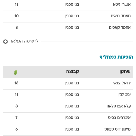
אושרי
גיטא
בני סכנין
11
חאמד
גנאים
בני סכנין
10
אחמד
קאסום
בני סכנין
8
לרשימה המלאה
הופעות כמחליף
שחקן
קבוצה
יחיאל
צגאי
בני סכנין
16
יניב
לוזון
בני סכנין
11
עלא
אבו סלאח
בני סכנין
8
איברהים
בסיט
בני סכנין
7
מייקון
דוס סנטוס
בני סכנין
6