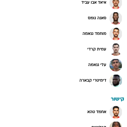
איאד אבו עביד
סאנה גומס
מוחמד גנאמה
עמית קרדי
עלי גנאמה
דימיטרי קבארה
קישור
אחמד טהא