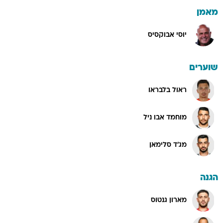
מאמן
יוסי אבוקסיס
שוערים
ראול בלבראו
מוחמד אבו ניל
מג'ד סלימאן
הגנה
מארון גנטוס