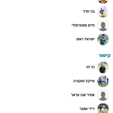
בני חדד
חיים פונטרמולי
ישראל ראש
קישור
גל לוי
מייקל טוקורה
אמיר אבו עראר
דידי אונגר