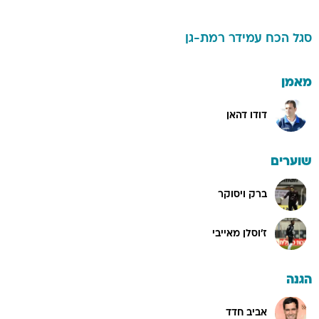
סגל
הכח עמידר רמת-גן
מאמן
דודו דהאן
שוערים
ברק ויסוקר
ז'וסלן מאייבי
הגנה
אביב חדד