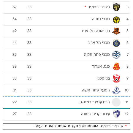
בית"ר ירושלים
*
57
33
3
מכבי נתניה
54
33
4
בני יהודה תל-אביב
49
33
5
מכבי תל אביב
44
33
6
מכבי פתח תקוה
39
33
7
מ.ס. אשדוד
38
33
8
בני סכנין
33
33
9
הפועל פתח תקוה
31
33
10
הכח עמידר רמת-גן
29
33
11
עירוני קרית שמונה
27
33
12
*
לבית"ר ירושלים הופחתו שתי נקודות אשתקד ואחת העונה