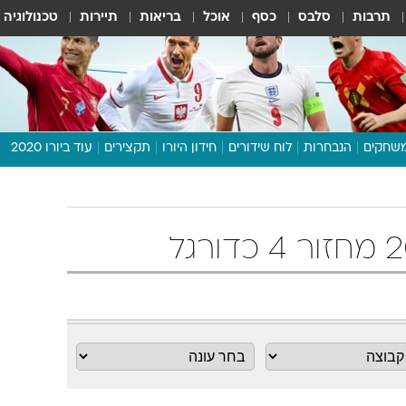
תרבות
סלבס
כסף
אוכל
בריאות
תיירות
טכנולוגיה
שחקים
הנבחרות
לוח שידורים
חידון היורו
תקצירים
עוד ביורו 2020
דיבור צפוף
תכנית היורו
לוח תוצאות
מגזין
דעות ופרשנויות
וואלה! ספורט