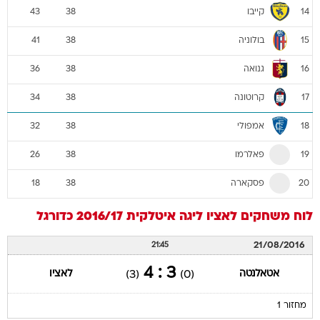
קייבו
43
38
14
בולוניה
41
38
15
גנואה
36
38
16
קרוטונה
34
38
17
אמפולי
32
38
18
פאלרמו
26
38
19
פסקארה
18
38
20
לוח משחקים
לאציו
ליגה איטלקית 2016/17
כדורגל
21/08/2016
21:45
3 : 4
אטאלנטה
לאציו
(3)
(0)
מחזור 1