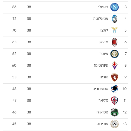
נאפולי
86
38
3
אטאלנטה
72
38
4
לאציו
70
38
5
מילאן
63
38
6
אינטר
62
38
7
פיורנטינה
60
38
8
טורינו
53
38
9
סמפדוריה
48
38
10
קליארי
47
38
11
ססואולו
46
38
12
אודינזה
45
38
13