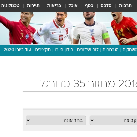
תרבות
סלבס
כסף
אוכל
בריאות
תיירות
טכנולוגיה
שחקים
הנבחרות
לוח שידורים
חידון היורו
תקצירים
עוד ביורו 2020
דיבור צפוף
תכנית היורו
לוח תוצאות
מגזין
דעות ופרשנויות
וואלה! ספורט