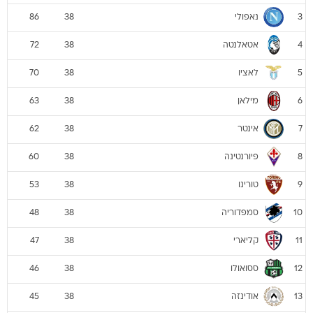
נאפולי
86
38
3
אטאלנטה
72
38
4
לאציו
70
38
5
מילאן
63
38
6
אינטר
62
38
7
פיורנטינה
60
38
8
טורינו
53
38
9
סמפדוריה
48
38
10
קליארי
47
38
11
ססואולו
46
38
12
אודינזה
45
38
13