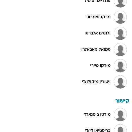
אנדריאה סוטיל
מרקו זאמבוני
ולנטים אלברטו
סמואל קאבאלרו
מירקו פיירי
ויטוריו מיקולוצ'י
קישור
מורטן ביסגארד
כריסטיאן דיאז