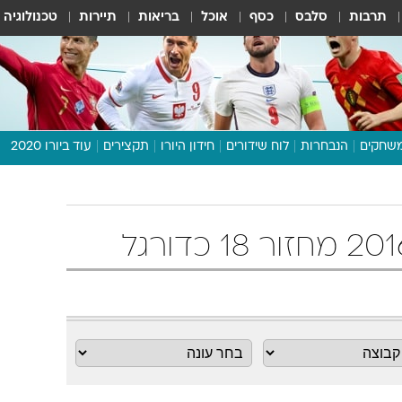
תרבות
סלבס
כסף
אוכל
בריאות
תיירות
טכנולוגיה
שחקים
הנבחרות
לוח שידורים
חידון היורו
תקצירים
עוד ביורו 2020
דיבור צפוף
תכנית היורו
לוח תוצאות
מגזין
דעות ופרשנויות
וואלה! ספורט