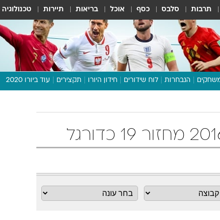
תרבות
סלבס
כסף
אוכל
בריאות
תיירות
טכנולוגיה
שחקים
הנבחרות
לוח שידורים
חידון היורו
תקצירים
עוד ביורו 2020
דיבור צפוף
תכנית היורו
לוח תוצאות
מגזין
דעות ופרשנויות
וואלה! ספורט