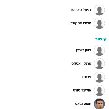
דניאל קאריסו
סרחיו אסקודרו
קישור
ז'ואן ז'ורדן
פרנקו ואסקס
פרננדו
אוליבר טורס
חסוס נבאס