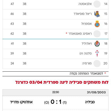
אלבאסטה
47
38
14
ריאל סוסיאדד
46
38
15
אספניול
43
38
16
ראסינג סאנטאנדר
*
42
38
17
ויאדוליד
41
38
18
סלטה ויגו
39
38
19
מורסיה
24
38
20
*
לסנטאנדר הופחתה נקודה
לוח משחקים
סביליה
ליגה ספרדית 03/04
כדורגל
31/08/2003
22:30
1 : 0
סביליה
אתלטיקו מדריד
(0)
(1)