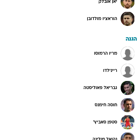
יאן אובלק
הוראציו מולדובן
הגנה
מריו הרמוסו
ריינילדו
גבריאל פאוליסטה
חוסה חימנס
סטפן סאביץ'
נהואל מולינה