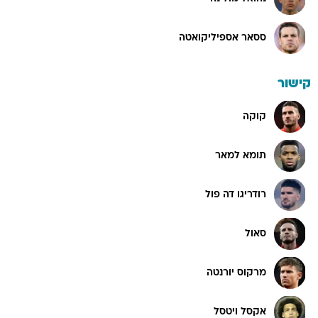
ססאר אספיליקואטה
קישור
קוקה
תומא למאר
רודריגו דה פול
סאול
מרקוס יורנטה
אקסל ויטסל