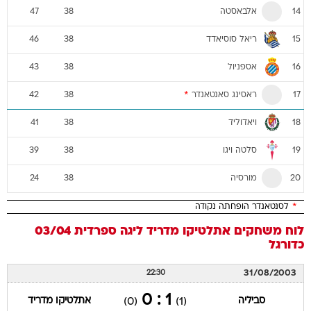
אלבאסטה
47
38
14
ריאל סוסיאדד
46
38
15
אספניול
43
38
16
ראסינג סאנטאנדר
*
42
38
17
ויאדוליד
41
38
18
סלטה ויגו
39
38
19
מורסיה
24
38
20
*
לסנטאנדר הופחתה נקודה
לוח משחקים
אתלטיקו מדריד
ליגה ספרדית 03/04
כדורגל
31/08/2003
22:30
1 : 0
סביליה
אתלטיקו מדריד
(0)
(1)