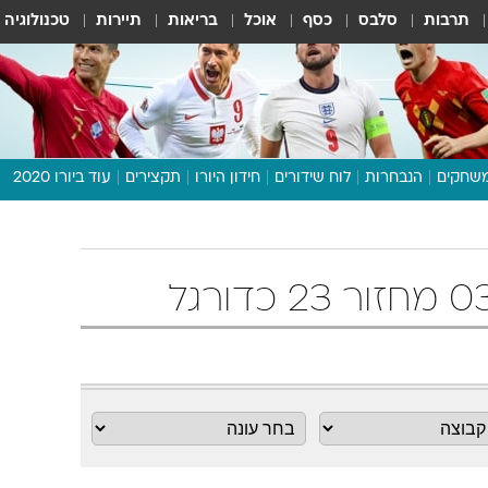
תרבות
סלבס
כסף
אוכל
בריאות
תיירות
טכנולוגיה
שחקים
הנבחרות
לוח שידורים
חידון היורו
תקצירים
עוד ביורו 2020
דיבור צפוף
תכנית היורו
לוח תוצאות
מגזין
דעות ופרשנויות
וואלה! ספורט