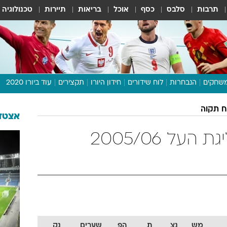
תרבות
סלבס
כסף
אוכל
בריאות
תיירות
טכנולוגיה
שחקים
הנבחרות
לוח שידורים
חידון היורו
תקצירים
עוד ביורו 2020
דיבור צפוף
ח תקוה
תכנית היורו
אצטדי
לוח תוצאות
מכבי פתח תקוה ליגת העל 2005/06
מגזין
דעות ופרשנויות
וואלה! ספורט
מש
נצ
ת
הפ
שערים
נק