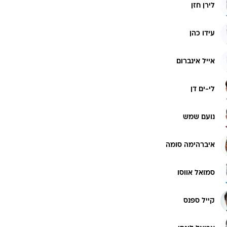
לירן חזן
עידו כהן
אייל אינברום
לי-ים דן
נועם שמש
איברהימה סומה
סמואל אווסו
קייל ספנס