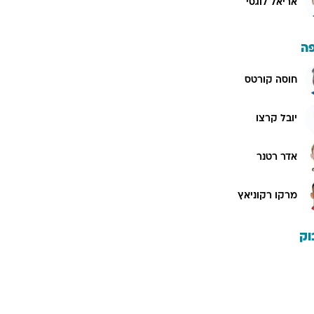
אריאל לוגסי
ה
חוסה קורטס
יובל קרצו
אדר רטנר
מרקו רקוניאץ
וק