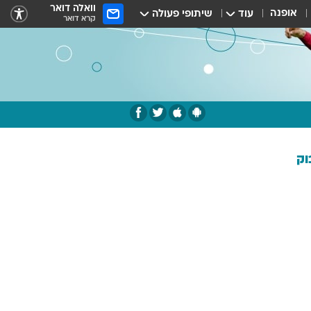
וואלה דואר
אופנה
עוד
שיתופי פעולה
קרא דואר
וק