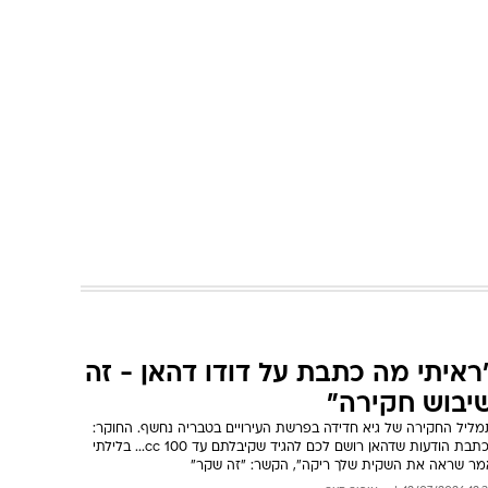
ראיתי מה כתבת על דודו דהאן - זה
יבוש חקירה"
מליל החקירה של גיא חדידה בפרשת העירויים בטבריה נחשף. החוקר:
"כתבת הודעות שדהאן רושם לכם להגיד שקיבלתם עד 100 cc... בלילתי
מר שראה את השקית שלך ריקה", הקשר: "זה שקר"