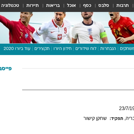
תרבות
סלבס
כסף
אוכל
בריאות
תיירות
טכנולוגיה
שחקים
הנבחרות
לוח שידורים
חידון היורו
תקצירים
עוד ביורו 2020
דיבור צפוף
תכנית היורו
פייסב
לוח תוצאות
מגזין
דעות ופרשנויות
וואלה! ספורט
23
/
7
/
1
בריה
,
שחקן קישור
תפקיד: