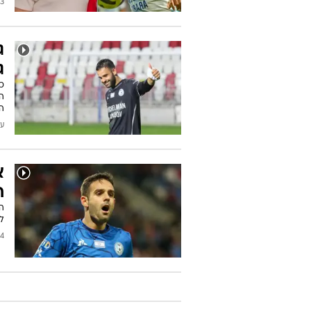
2026
ג
ג
הב
הא
עודכן
א
ח
לח
2026