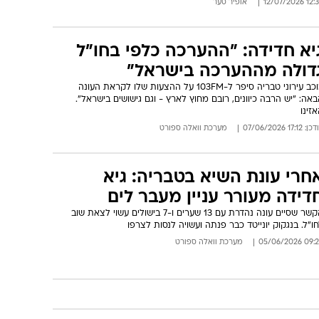
12:33 12/07/
אופיר סער
יא חדידה: "ההערכה כלפי בחו"ל
דולה מההערכה בישראל"
כוכב עירוני טבריה סיפר ל-103FM על ההצעות שלו לקראת העונה
אה: "יש הרבה כיוונים, רובם מחוץ לארץ - וגם גישושים בישראל".
זינו
: 17:12 07/06/2026
מערכת וואלה ספורט
חרי עונת השיא בטבריה: גיא
דידה מעורר עניין מעבר לים
הקשר שסיים עונה נהדרת עם 13 שערים ו-7 בישולים עשוי לצאת שוב
ו"ל. בנגקוק יונייטד כבר פנתה ועשויה לנסות לצרפו
09:24 05/06/
מערכת וואלה ספורט