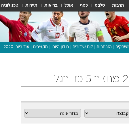
תרבות
סלבס
כסף
אוכל
בריאות
תיירות
טכנולוגיה
שחקים
הנבחרות
לוח שידורים
חידון היורו
תקצירים
עוד ביורו 2020
דיבור צפוף
תכנית היורו
לוח תוצאות
מגזין
דעות ופרשנויות
וואלה! ספורט