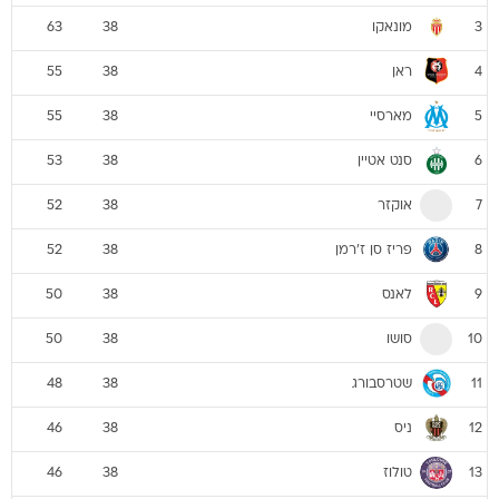
מונאקו
63
38
3
ראן
55
38
4
מארסיי
55
38
5
סנט אטיין
53
38
6
אוקזר
52
38
7
פריז סן ז'רמן
52
38
8
לאנס
50
38
9
סושו
50
38
10
שטרסבורג
48
38
11
ניס
46
38
12
טולוז
46
38
13