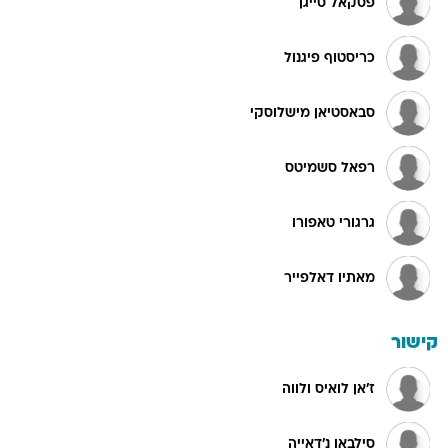
פסקאל סייגן
כריסטוף פיגנול
סבאסטיאן מישלוסקי
רפאל סשמיטס
גרגורי טאפורו
מאתיו דאלפייר
קישור
ז'אן לואיס ולווה
סילבאן נ'דאייה