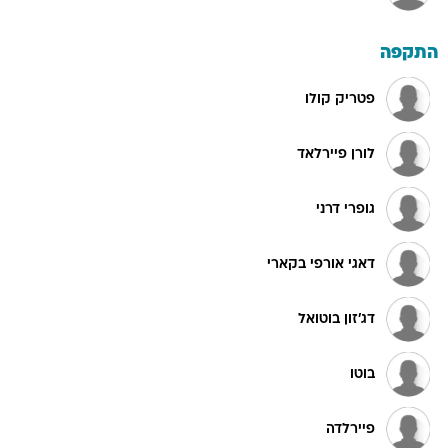
התקפה
פטריק קולו
לורן פיירלאד
גופרי דרני
דאגי אורפי בקארי
דג'זון בוטואל
בוטו
פיירלדה