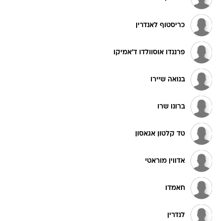
כריסטוף לאנדרין
פרננדו אוסוולדו ד'אמיקו
בנואה שיירו
ברונו שרו
טד קלטון אגאסון
אדווין מוראטי
חאמדו
לנדרין