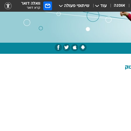
וואלה דואר
אופנה
עוד
שיתופי פעולה
קרא דואר
וק