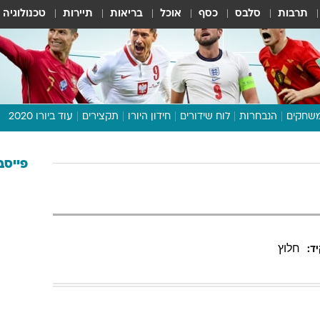
תרבות
סלבס
כסף
אוכל
בריאות
תיירות
טכנולוגיה
שחקים
הנבחרות
לוח שידורים
חידון היורו
תקצירים
עוד ביורו 2020
דיבור צפוף
תכנית היורו
פייסב
לוח תוצאות
מגזין
דעות ופרשנויות
חלוץ
וואלה! ספורט
ד: