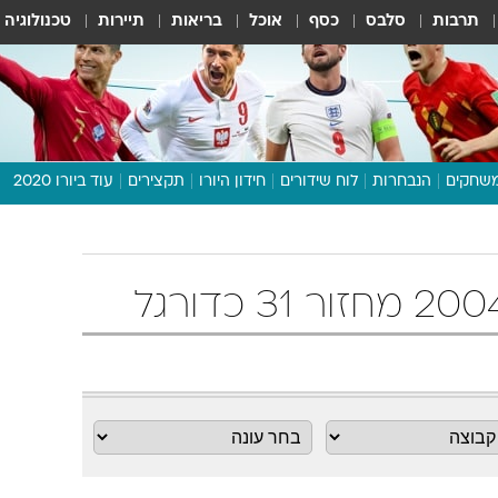
תרבות
סלבס
כסף
אוכל
בריאות
תיירות
טכנולוגיה
שחקים
הנבחרות
לוח שידורים
חידון היורו
תקצירים
עוד ביורו 2020
דיבור צפוף
תכנית היורו
לוח תוצאות
מגזין
דעות ופרשנויות
וואלה! ספורט