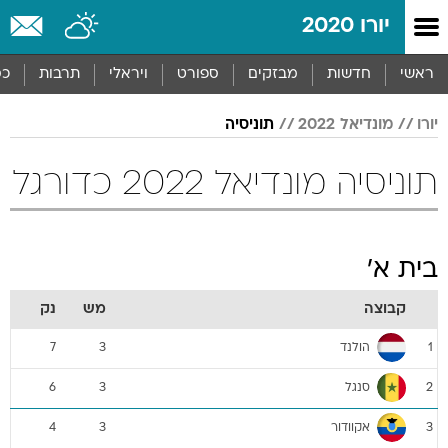
יורו 2020
ראשי
חדשות
מבזקים
ספורט
ויראלי
תרבות
כס
יורו
מונדיאל 2022
תוניסיה
תוניסיה מונדיאל 2022 כדורגל
בית א'
קבוצה
מש
נק
הולנד
7
3
1
סנגל
6
3
2
אקוודור
4
3
3