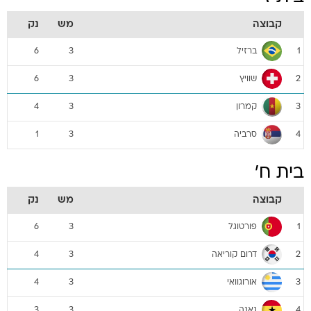
קבוצה
מש
נק
ברזיל
6
3
1
שוויץ
6
3
2
קמרון
4
3
3
סרביה
1
3
4
בית ח'
קבוצה
מש
נק
פורטוגל
6
3
1
דרום קוריאה
4
3
2
אורוגוואי
4
3
3
גאנה
3
3
4