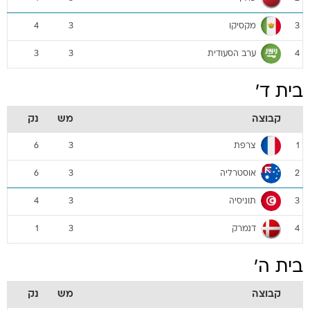
מקסיקו
4
3
3
ערב הסעודית
3
3
4
בית ד'
קבוצה
מש
נק
צרפת
6
3
1
אוסטרליה
6
3
2
תוניסיה
4
3
3
דנמרק
1
3
4
בית ה'
קבוצה
מש
נק