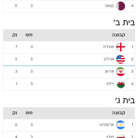
קטאר
0
3
4
בית ב'
קבוצה
מש
נק
אנגליה
7
3
1
ארה"ב
5
3
2
איראן
3
3
3
ויילס
1
3
4
בית ג'
קבוצה
מש
נק
ארגנטינה
6
3
1
פולין
4
3
2