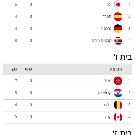
יפן
6
3
1
ספרד
4
3
2
גרמניה
4
3
3
קוסטה ריקה
3
3
4
בית ו'
קבוצה
מש
נק
מרוקו
7
3
1
קרואטיה
5
3
2
בלגיה
4
3
3
קנדה
0
3
4
בית ז'