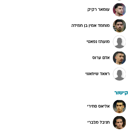
עומאר רקיק
מוחמד אמין בן חמידה
מועתז נפאטי
אדם ערוס
ראאד שיחאווי
קישור
אליאס סחירי
חניבל מג'ברי