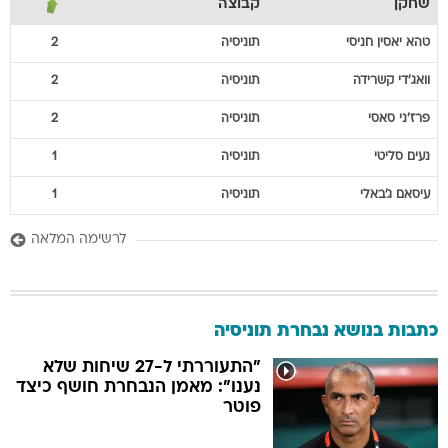
שחקן
קבוצה
טהא יאסין
חניסי
תוניסיה
2
וואג'די
קשרידה
תוניסיה
2
פרז'ני
סאסי
תוניסיה
2
נעים
סליטי
תוניסיה
1
עיסאם
ג'באלי
תוניסיה
1
לרשימה המלאה
כתבות בנושא נבחרת תוניסיה
"התעוררתי ל-27 שיחות שלא
נענו": מאמן הנבחרת חושף כיצד
פוטר