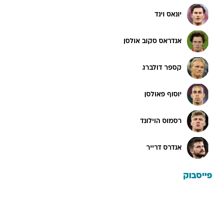
יונאס וינד
אנדראס סקוב אולסן
קספר דולברג
יוסוף פאולסן
רסמוס הוילונד
אנדרס דרייר
פייסבוק