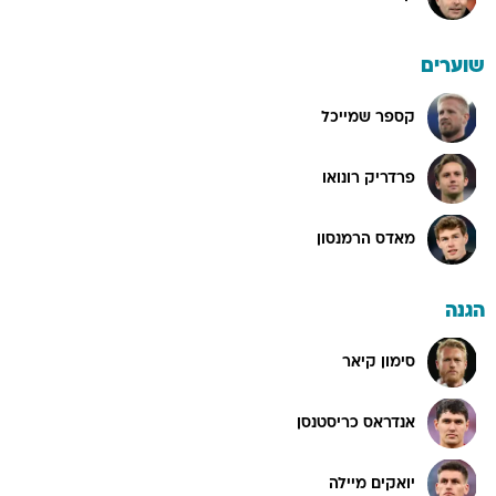
שוערים
קספר שמייכל
פרדריק רונואו
מאדס הרמנסון
הגנה
סימון קיאר
אנדראס כריסטנסן
יואקים מיילה