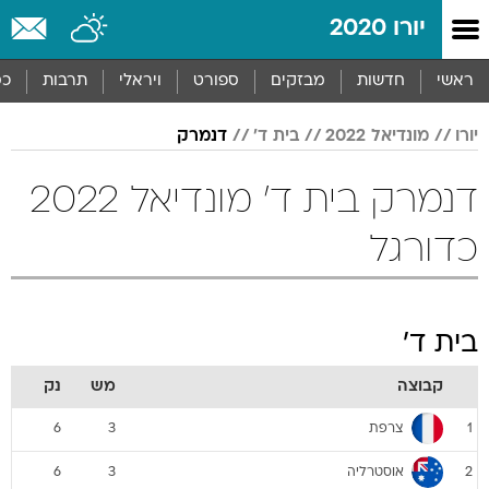
יורו 2020
ראשי
חדשות
מבזקים
ספורט
ויראלי
תרבות
כס
יורו
מונדיאל 2022
בית ד'
דנמרק
דנמרק בית ד' מונדיאל 2022
כדורגל
בית ד'
קבוצה
מש
נק
צרפת
6
3
1
אוסטרליה
6
3
2