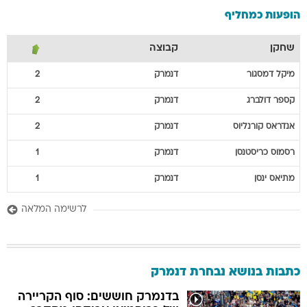
הופעות כמחליף
שחקן
קבוצה
מיקל
דמסגור
דנמרק
2
קספר
דולברג
דנמרק
2
אנדראס
קורנליוס
דנמרק
2
רסמוס
כריסטנסן
דנמרק
1
מתיאס
ינסן
דנמרק
1
לרשימה המלאה
כתבות בנושא נבחרת דנמרק
בדנמרק חוששים: סוף הקריירה