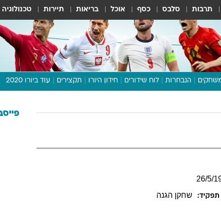
תרבות
סלבס
כסף
אוכל
בריאות
תיירות
טכנולוגיה
שחקים
הנבחרות
לוח שידורים
חידון היורו
תקצירים
עוד ביורו 2020
דיבור צפוף
תכנית היורו
פייסב
לוח תוצאות
מגזין
דעות ופרשנויות
וואלה! ספורט
26
/
5
/
1
שחקן הגנה
תפקיד: