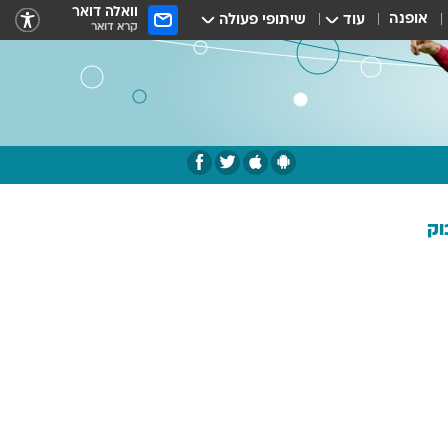
וואלה דואר
אופנה
עוד
שיתופי פעולה
קרא דואר
וק