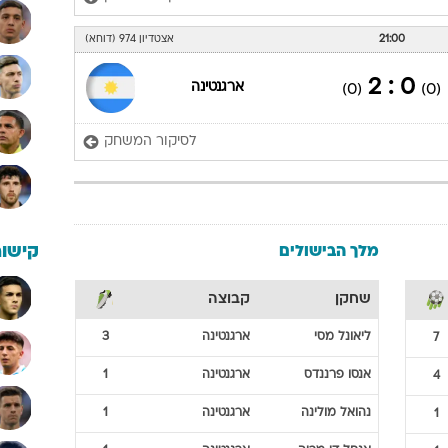
21:00
אצטדיון 974 (דוחא)
0 : 2
ארגנטינה
(0)
(0)
לסיקור המשחק
מלך הבישולים
קישור
שחקן
קבוצה
ליאונל
מסי
ארגנטינה
3
7
אנסו
פרננדס
ארגנטינה
1
4
נהואל
מולינה
ארגנטינה
1
1