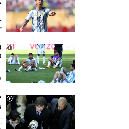
"
נ
וי
עודכן
ג
נ
פק
ה
לה
2026
"
ש
הנ
בח
ב-1986 לא החזי