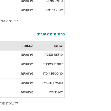
נהואל
מולינה
ארגנטינה
אנחל
די מריה
ארגנטינה
לרשימה המל
כרטיסים צהובים
שחקן
קבוצה
מרקוס
אקוניה
ארגנטינה
לאנדרו
פארדס
ארגנטינה
כריסטיאן
רומרו
ארגנטינה
גונסאלו
מונטיאל
ארגנטינה
ליאונל
מסי
ארגנטינה
לרשימה המל