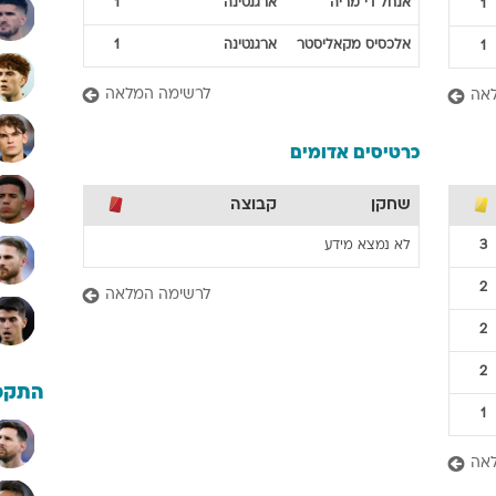
אנחל
די מריה
ארגנטינה
1
1
אלכסיס
מקאליסטר
ארגנטינה
1
1
לרשימה המלאה
אה
כרטיסים אדומים
שחקן
קבוצה
3
לא נמצא מידע
2
לרשימה המלאה
2
2
התקפ
1
אה