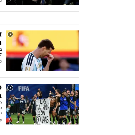
/2026
א
ה
לר
2026
פ
ב
פ
ס
ה
עודכן