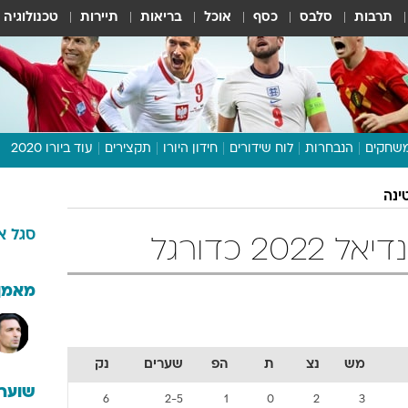
תרבות
סלבס
כסף
אוכל
בריאות
תיירות
טכנולוגיה
שחקים
הנבחרות
לוח שידורים
חידון היורו
תקצירים
עוד ביורו 2020
דיבור צפוף
ינה
תכנית היורו
סגל
א
לוח תוצאות
20 כדורגל
מגזין
דעות ופרשנויות
מאמן
וואלה! ספורט
מש
נצ
ת
הפ
שערים
נק
שוערי
6
2-5
1
0
2
3