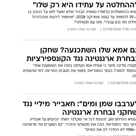
ההחלטה על עתידו היא רק שלו"
שיא ההתאחדות קלאודיו טאפיה הבהיר שלא יופעל לחץ על הכוכב בן
ה-39 להמשיך עד קופה אמריקה 2028: "שימשיך ליהנות מהכדורגל
חליט מה נכון עבורו". ומה עם סקאלוני?
: 17:26 07/08/2026
מערכת וואלה ספורט
ם אמא שלו השתכנעה? שחקן
בחרת ארגנטינה נגד הקונספירציות
ונדו מדינה סיפר כי אפילו אמו העלתה בפניו את השמועות אחרי
הפסד לספרד בגמר המונדיאל, וחשף את תגובתו החריפה למי שהאמינו
ן
03:35 03/08/
מערכת וואלה ספורט
ערבבו שמן ומים": חאבייר מיליי נגד
חקני נבחרת ארגנטינה
שיא התייחס שוב להנפת דגל איי פוקלנד לאחר הניצחון על אנגליה
צי גמר המונדיאל, גיבה את סקאלוני והזכיר: "גם השערים של מראדונה
רו לנו את האיים"