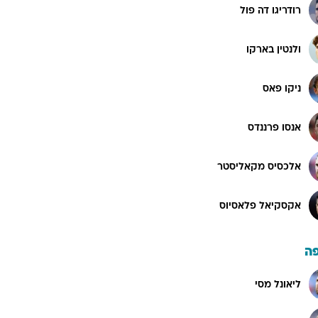
רודריגו דה פול
ולנטין בארקו
ניקו פאס
אנסו פרננדס
אלכסיס מקאליסטר
אקסקיאל פלאסיוס
ה
ליאונל מסי