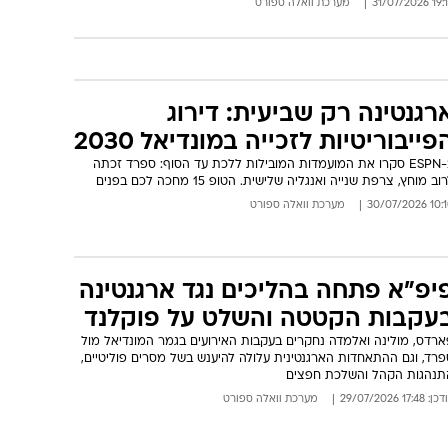
19:12 31/07
מערכת וואלה ספורט
רגנטינה רק שביעית: דירוג
פייבוריטיות לזכייה במונדיאל 2030
ב-ESPN סקרו את המועמדות המובילות ללכת עד הסוף: ספרד זכתה
וב מוחץ, צרפת שנייה ואנגליה שלישית. הטופ 15 מחכה לכם בפנים
10:10 30/07/
מערכת וואלה ספורט
יפ"א פתחה בהליכים נגד ארגנטינה
עקבות הקטטה והשלט על פוקלנד
ארדס, מולינה ואלמדה נחקרים בעקבות האירועים בגמר המונדיאל מול
פרד, וגם ההתאחדות הארגנטינית עלולה להיענש בשל מסרים פוליטיים,
תנהגות הקהל והשלכת חפצים
: 17:48 29/07/2026
מערכת וואלה ספורט