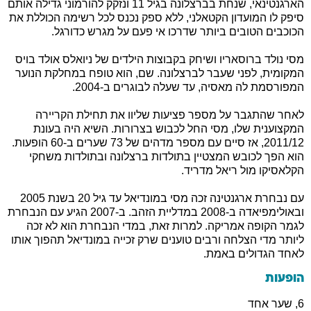
הארגנטינאי, שנחת בברצלונה בגיל 11 ונזקק להורמוני גדילה אותם
סיפק לו המועדון הקטאלני, ללא ספק נכנס לכל רשימה הכוללת את
הכוכבים הטובים ביותר שדרכו אי פעם על מגרש כדורגל.
מסי נולד ברוסאריו ושיחק בקבוצות הילדים של ניואלס אולד בויס
המקומית, לפני שעבר לברצלונה. שם, הוא טופח במחלקת הנוער
המפורסמת לה מאסיה, עד שעלה לבוגרים ב-2004.
לאחר שהתגבר על מספר פציעות שליוו את תחילת הקריירה
המקצוענית שלו, מסי החל לכבוש בצרורות. השיא היה בעונת
2011/12, אז סיים עם מספר מדהים של 73 שערים ב-60 הופעות.
הוא הפך לכובש המצטיין בתולדות ברצלונה ובתולדות משחקי
הקלאסיקו מול ריאל מדריד.
עם נבחרת ארגנטינה זכה מסי במונדיאל עד גיל 20 בשנת 2005
ובאולימפיאדה ב-2008 במדליית הזהב. ב-2007 הגיע עם הנבחרת
לגמר הקופה אמריקה. למרות זאת, במדי הנבחרת הוא לא זכה
ליותר מדי הצלחה ורבים טוענים שרק זכייה במונדיאל תהפוך אותו
לאחד הגדולים באמת.
הופעות
6, שער אחד