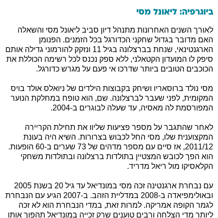
ביוגרפיה: ליאונל מסי
לאורך השנים האחרונות מתנהל דיון סביב ליאונל מסי והשאלה
האם מדובר בגדול שחקני הכדורגל בכל הזמנים. הפנומן
הארגנטינאי, שנחת בברצלונה בגיל 11 ונזקק להורמוני גדילה אותם
סיפק לו המועדון הקטאלני, ללא ספק נכנס לכל רשימה הכוללת את
הכוכבים הטובים ביותר שדרכו אי פעם על מגרש כדורגל.
מסי נולד ברוסאריו ושיחק בקבוצות הילדים של ניואלס אולד בויס
המקומית, לפני שעבר לברצלונה. שם, הוא טופח במחלקת הנוער
המפורסמת לה מאסיה, עד שעלה לבוגרים ב-2004.
לאחר שהתגבר על מספר פציעות שליוו את תחילת הקריירה
המקצוענית שלו, מסי החל לכבוש בצרורות. השיא היה בעונת
2011/12, אז סיים עם מספר מדהים של 73 שערים ב-60 הופעות.
הוא הפך לכובש המצטיין בתולדות ברצלונה ובתולדות משחקי
הקלאסיקו מול ריאל מדריד.
עם נבחרת ארגנטינה זכה מסי במונדיאל עד גיל 20 בשנת 2005
ובאולימפיאדה ב-2008 במדליית הזהב. ב-2007 הגיע עם הנבחרת
לגמר הקופה אמריקה. למרות זאת, במדי הנבחרת הוא לא זכה
ליותר מדי הצלחה ורבים טוענים שרק זכייה במונדיאל תהפוך אותו