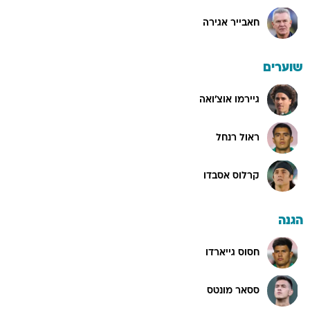
חאבייר אגירה
שוערים
גיירמו אוצ'ואה
ראול רנחל
קרלוס אסבדו
הגנה
חסוס גייארדו
ססאר מונטס