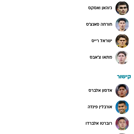
ג'והאן ואסקס
חורחה סאנצ'ס
ישראל רייס
מתאו צ'אבס
קישור
אדסון אלברס
אורבלין פינדה
רוברטו אלברדו