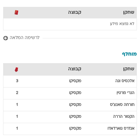
שחקן
קבוצה
לא נמצא מידע
לרשימה המלאה
מוחלף
שחקן
קבוצה
אלכסיס
וגה
מקסיקו
3
הנרי
מרטין
מקסיקו
2
חורחה
סאנצ'ס
מקסיקו
1
הקטור
הררה
מקסיקו
1
אנדרס
גוארדאדו
מקסיקו
1