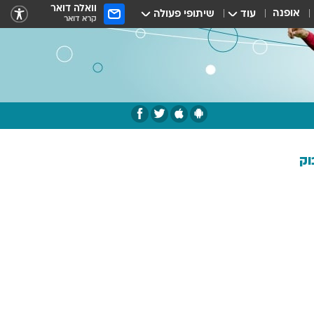
וואלה דואר
אופנה
עוד
שיתופי פעולה
קרא דואר
וק