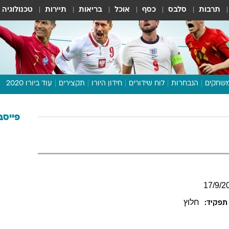
תרבות
סלבס
כסף
אוכל
בריאות
תיירות
טכנולוגיה
שחקים
הנבחרות
לוח שידורים
חידון היורו
תקצירים
עוד ביורו 2020
דיבור צפוף
תכנית היורו
פייסב
לוח תוצאות
מגזין
דעות ופרשנויות
וואלה! ספורט
17
/
9
/
2
חלוץ
תפקיד: