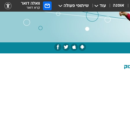
וואלה דואר
אופנה
עוד
שיתופי פעולה
קרא דואר
וק