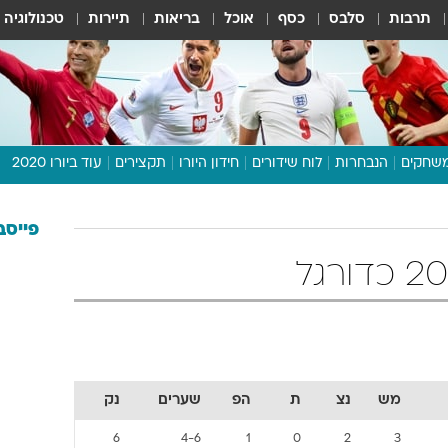
תרבות
סלבס
כסף
אוכל
בריאות
תיירות
טכנולוגיה
שחקים
הנבחרות
לוח שידורים
חידון היורו
תקצירים
עוד ביורו 2020
דיבור צפוף
תכנית היורו
פייסב
לוח תוצאות
מגזין
דעות ופרשנויות
וואלה! ספורט
מש
נצ
ת
הפ
שערים
נק
6
4-6
1
0
2
3