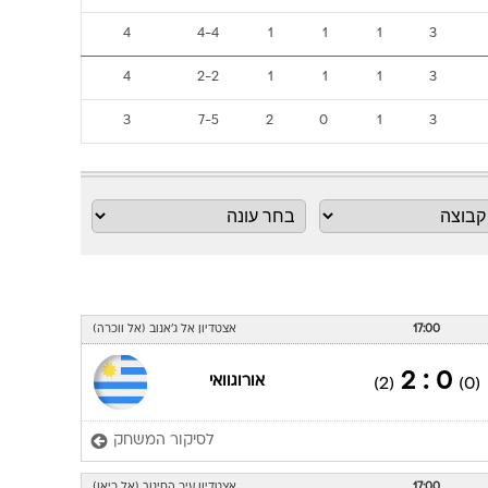
4
4-4
1
1
1
3
4
2-2
1
1
1
3
3
7-5
2
0
1
3
17:00
אצטדיון אל ג'אנוב (אל ווכרה)
0 : 2
אורוגוואי
(2)
(0)
לסיקור המשחק
17:00
אצטדיון עיר החינוך (אל ריאן)