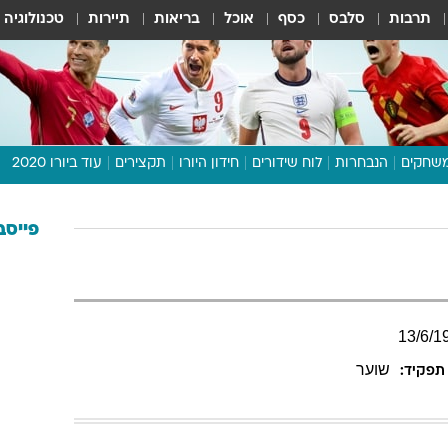
תרבות
סלבס
כסף
אוכל
בריאות
תיירות
טכנולוגיה
שחקים
הנבחרות
לוח שידורים
חידון היורו
תקצירים
עוד ביורו 2020
דיבור צפוף
תכנית היורו
פייסב
לוח תוצאות
מגזין
דעות ופרשנויות
13
/
6
/
1
וואלה! ספורט
שוער
תפקיד: