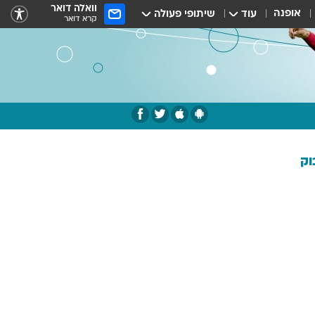
וואלה דואר
אופנה
עוד
שיתופי פעולה
קרא דואר
וק