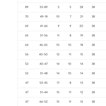
89
33-89
5
5
28
38
70
49-74
10
7
21
38
69
41-66
9
9
20
38
65
51-56
11
8
19
38
64
46-65
10
10
18
38
56
40-50
12
11
15
38
52
40-47
14
10
14
38
52
51-48
14
10
14
38
47
52-45
17
8
13
38
47
51-44
15
11
12
38
47
66-52
15
11
12
38