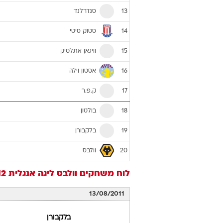
סנדרלנד
13
סטוק סיטי
14
וויגאן אתלטיק
15
אסטון וילה
16
ק.פ.ר
17
בולטון
18
בלקבורן
19
וולבס
20
לוח משחקים
וולבס
ליגה אנגלית 2011/12
13/08/2011
בלקבורן