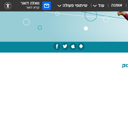
וואלה דואר
אופנה
עוד
שיתופי פעולה
קרא דואר
וק