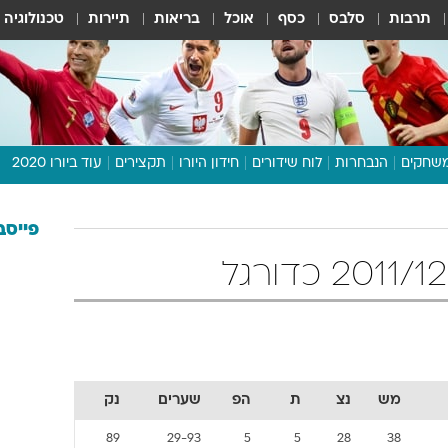
תרבות
סלבס
כסף
אוכל
בריאות
תיירות
טכנולוגיה
שחקים
הנבחרות
לוח שידורים
חידון היורו
תקצירים
עוד ביורו 2020
דיבור צפוף
תכנית היורו
פייסב
לוח תוצאות
מגזין
דעות ופרשנויות
וואלה! ספורט
מש
נצ
ת
הפ
שערים
נק
89
29-93
5
5
28
38