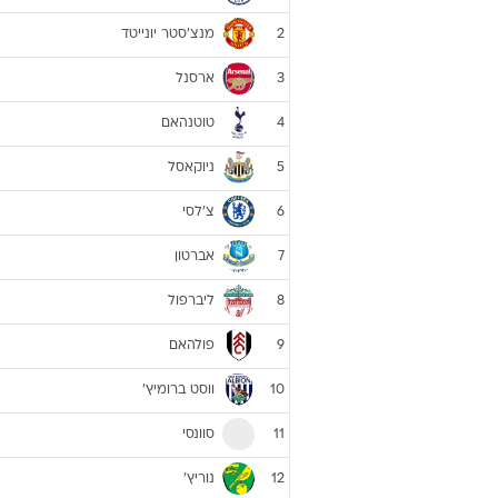
מנצ'סטר יונייטד
2
ארסנל
3
טוטנהאם
4
ניוקאסל
5
צ'לסי
6
אברטון
7
ליברפול
8
פולהאם
9
ווסט ברומיץ'
10
סוונסי
11
נוריץ'
12