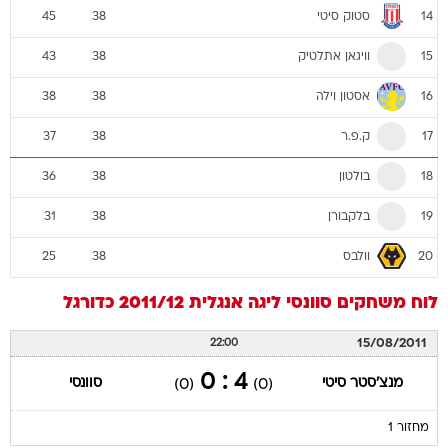
סטוק סיטי
45
38
14
וויגאן אתלטיק
43
38
15
אסטון וילה
38
38
16
ק.פ.ר
37
38
17
בולטון
36
38
18
בלקבורן
31
38
19
וולבס
25
38
20
לוח משחקים
סוונסי
ליגה אנגלית 2011/12
כדורגל
15/08/2011
22:00
4 : 0
מנצ'סטר סיטי
סוונסי
(0)
(0)
מחזור 1