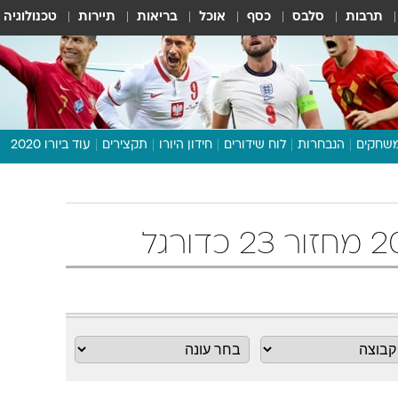
תרבות
סלבס
כסף
אוכל
בריאות
תיירות
טכנולוגיה
שחקים
הנבחרות
לוח שידורים
חידון היורו
תקצירים
עוד ביורו 2020
דיבור צפוף
תכנית היורו
לוח תוצאות
מגזין
דעות ופרשנויות
וואלה! ספורט