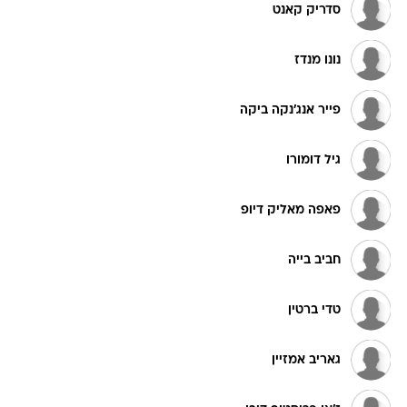
סדריק קאנט
נונו מנדז
פייר אנג'נקה ביקה
גיל דומורו
פאפה מאליק דיופ
חביב בייה
טדי ברטין
גאריב אמזיין