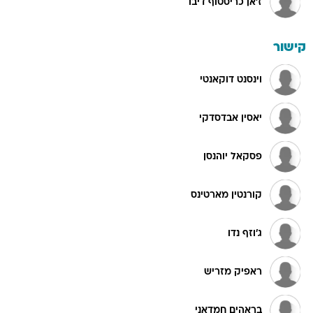
ז'אן כריסטוף דיבו
קישור
וינסנט דוקאנטי
יאסין אבדסדקי
פסקאל יוהנסן
קורנטין מארטינס
ג'וזף נדו
ראפיק מזריש
בראהים חמדאני