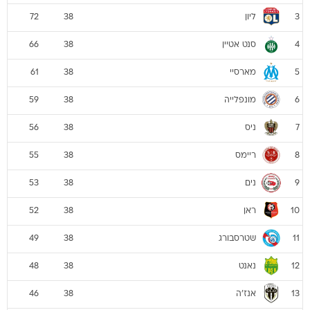
ליון
72
38
3
סנט אטיין
66
38
4
מארסיי
61
38
5
מונפלייה
59
38
6
ניס
56
38
7
ריימס
55
38
8
נים
53
38
9
ראן
52
38
10
שטרסבורג
49
38
11
נאנט
48
38
12
אנז'ה
46
38
13