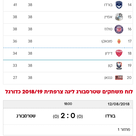
בורדו
41
38
14
אמיין
38
38
15
טולוז
38
38
16
מונאקו
36
38
17
דיז'ון
34
38
18
קון
33
38
19
גנגאן
27
38
20
לוח משחקים
שטרסבורג
ליגה צרפתית 2018/19
כדורגל
12/08/2018
18:00
0 : 2
בורדו
שטרסבורג
(0)
(0)
מחזור 1