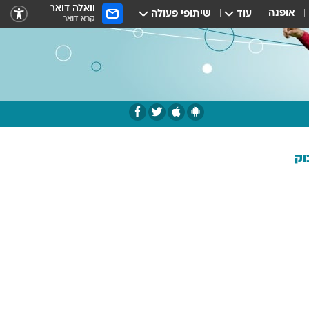
וואלה דואר
אופנה
עוד
שיתופי פעולה
קרא דואר
וק