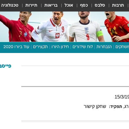
תרבות
סלבס
כסף
אוכל
בריאות
תיירות
טכנולוגיה
שחקים
הנבחרות
לוח שידורים
חידון היורו
תקצירים
עוד ביורו 2020
דיבור צפוף
תכנית היורו
פייסב
לוח תוצאות
מגזין
דעות ופרשנויות
15
/
3
/
1
וואלה! ספורט
ג
,
שחקן קישור
תפקיד: