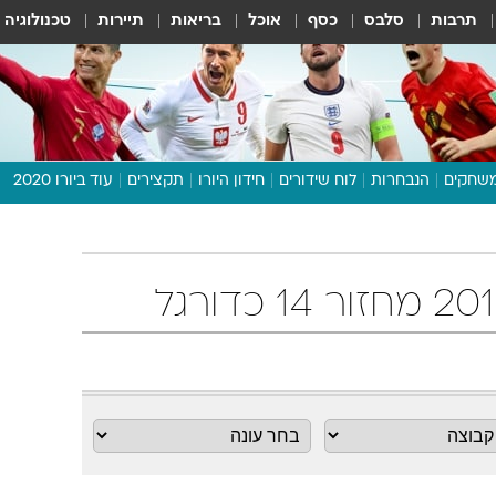
תרבות
סלבס
כסף
אוכל
בריאות
תיירות
טכנולוגיה
שחקים
הנבחרות
לוח שידורים
חידון היורו
תקצירים
עוד ביורו 2020
דיבור צפוף
תכנית היורו
לוח תוצאות
מגזין
דעות ופרשנויות
וואלה! ספורט