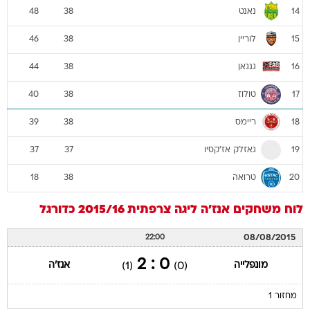
נאנט
48
38
14
לוריין
46
38
15
גנגאן
44
38
16
טולוז
40
38
17
ריימס
39
38
18
גאזלק אז'קסיו
37
37
19
טרואה
18
38
20
לוח משחקים
אנז'ה
ליגה צרפתית 2015/16
כדורגל
08/08/2015
22:00
0 : 2
מונפלייה
אנז'ה
(1)
(0)
מחזור 1