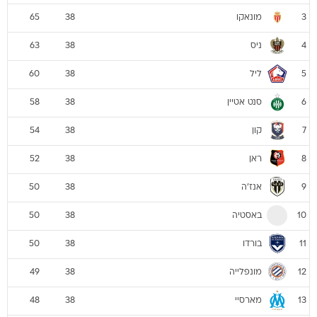
מונאקו
65
38
3
ניס
63
38
4
ליל
60
38
5
סנט אטיין
58
38
6
קון
54
38
7
ראן
52
38
8
אנז'ה
50
38
9
באסטיה
50
38
10
בורדו
50
38
11
מונפלייה
49
38
12
מארסיי
48
38
13