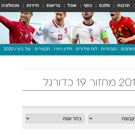
תרבות
סלבס
כסף
אוכל
בריאות
תיירות
טכנולוגיה
שחקים
הנבחרות
לוח שידורים
חידון היורו
תקצירים
עוד ביורו 2020
דיבור צפוף
תכנית היורו
לוח תוצאות
מגזין
דעות ופרשנויות
וואלה! ספורט