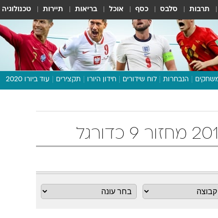
תרבות
סלבס
כסף
אוכל
בריאות
תיירות
טכנולוגיה
שחקים
הנבחרות
לוח שידורים
חידון היורו
תקצירים
עוד ביורו 2020
דיבור צפוף
תכנית היורו
לוח תוצאות
מגזין
דעות ופרשנויות
וואלה! ספורט