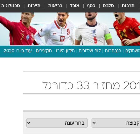
תרבות
סלבס
כסף
אוכל
בריאות
תיירות
טכנולוגיה
שחקים
הנבחרות
לוח שידורים
חידון היורו
תקצירים
עוד ביורו 2020
דיבור צפוף
תכנית היורו
לוח תוצאות
מגזין
דעות ופרשנויות
וואלה! ספורט