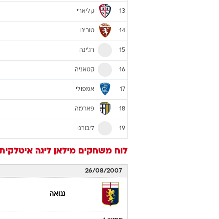
קליארי
13
טורינו
14
רג'ינה
15
קטאניה
16
אמפולי
17
פארמה
18
ליבורנו
19
לוח משחקים
מילאן
ליגה איטלקית 007/08
26/08/2007
גנואה