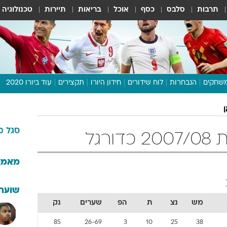
תרבות
סלבס
כסף
אוכל
בריאות
תיירות
טכנולוגיה
שחקים
הנבחרות
לוח שידורים
חידון היורו
תקצירים
עוד ביורו 2020
דיבור צפוף
תכנית היורו
סגל
מ
לוח תוצאות
רגל
מגזין
דעות ופרשנויות
מאמן
וואלה! ספורט
שוערי
מש
נצ
ת
הפ
שערים
נק
85
26-69
3
10
25
38