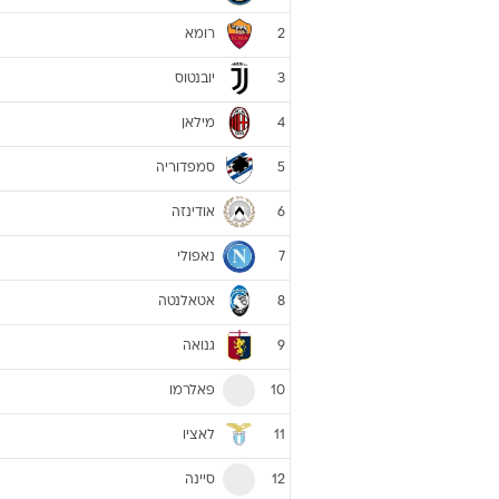
רומא
2
יובנטוס
3
מילאן
4
סמפדוריה
5
אודינזה
6
נאפולי
7
אטאלנטה
8
גנואה
9
פאלרמו
10
לאציו
11
סיינה
12