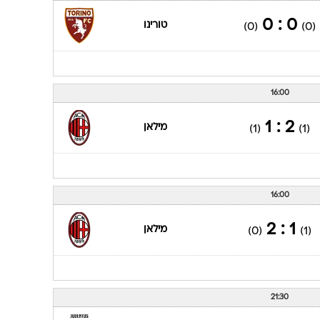
0 : 0
טורינו
(0)
(0)
16:00
2 : 1
מילאן
(1)
(1)
16:00
1 : 2
מילאן
(0)
(1)
21:30