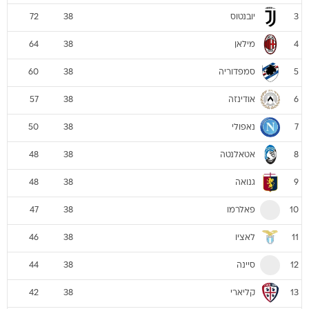
יובנטוס
72
38
3
מילאן
64
38
4
סמפדוריה
60
38
5
אודינזה
57
38
6
נאפולי
50
38
7
אטאלנטה
48
38
8
גנואה
48
38
9
פאלרמו
47
38
10
לאציו
46
38
11
סיינה
44
38
12
קליארי
42
38
13