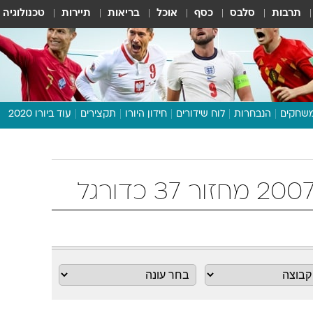
תרבות
סלבס
כסף
אוכל
בריאות
תיירות
טכנולוגיה
שחקים
הנבחרות
לוח שידורים
חידון היורו
תקצירים
עוד ביורו 2020
דיבור צפוף
תכנית היורו
לוח תוצאות
מגזין
דעות ופרשנויות
וואלה! ספורט