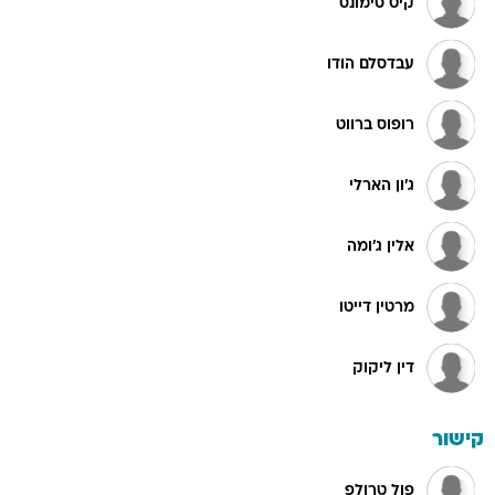
קיט סימונס
עבדסלם הודו
רופוס ברווט
ג'ון הארלי
אלין ג'ומה
מרטין דייטו
דין ליקוק
קישור
פול טרולפ