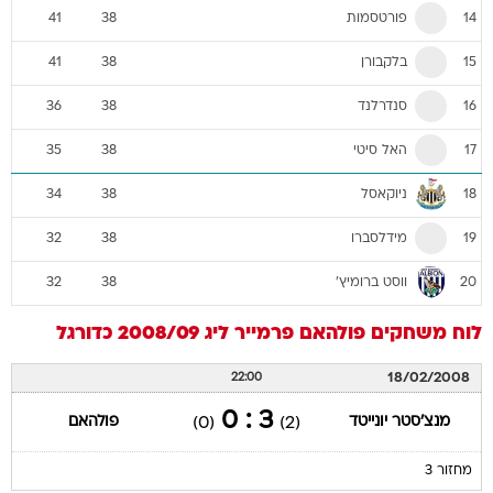
פורטסמות
41
38
14
בלקבורן
41
38
15
סנדרלנד
36
38
16
האל סיטי
35
38
17
ניוקאסל
34
38
18
מידלסברו
32
38
19
ווסט ברומיץ'
32
38
20
לוח משחקים
פולהאם
פרמייר ליג 2008/09
כדורגל
18/02/2008
22:00
3 : 0
מנצ'סטר יונייטד
פולהאם
(0)
(2)
מחזור 3