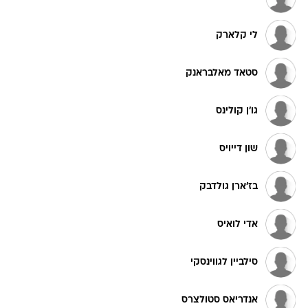
לי קלארק
סטאד מאלבראנק
גו'ן קולינס
שון דייויס
בז'ארן גולדבק
אדי לואיס
סילביין לגווינסקי
אנדריאס סטולצרס