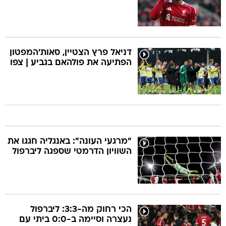
דניאל פרץ הצטיין, סאות'המפטון
הפתיעה את פולהאם בגביע | צפו
"מרגעי העונה": באנגליה חגגו את
השוויון הדרמטי שספגה ליברפול
הכי רחוק מה-3:3: ליברפול
נעצרה וסיימה ב-0:0 ביתי עם