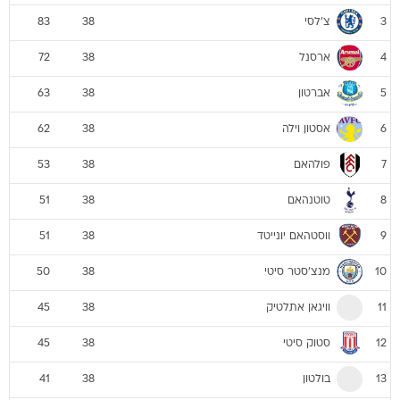
צ'לסי
83
38
3
ארסנל
72
38
4
אברטון
63
38
5
אסטון וילה
62
38
6
פולהאם
53
38
7
טוטנהאם
51
38
8
ווסטהאם יונייטד
51
38
9
מנצ'סטר סיטי
50
38
10
וויגאן אתלטיק
45
38
11
סטוק סיטי
45
38
12
בולטון
41
38
13