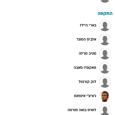
התקפה
בארי היילז
אלביס המונד
סטיב מרלה
פאקונדו סאבה
לוק קורנוול
ג'וניצ'י אינמוטו
לואיס בואה מורטה