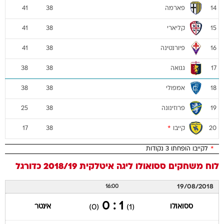
פארמה
41
38
14
קליארי
41
38
15
פיורנטינה
41
38
16
גנואה
38
38
17
אמפולי
38
38
18
פרוזינונה
25
38
19
קייבו
*
17
38
20
*
לקייבו הופחתו 3 נקודות
לוח משחקים
ססואולו
ליגה איטלקית 2018/19
כדורגל
19/08/2018
16:00
1 : 0
ססואולו
אינטר
(0)
(1)