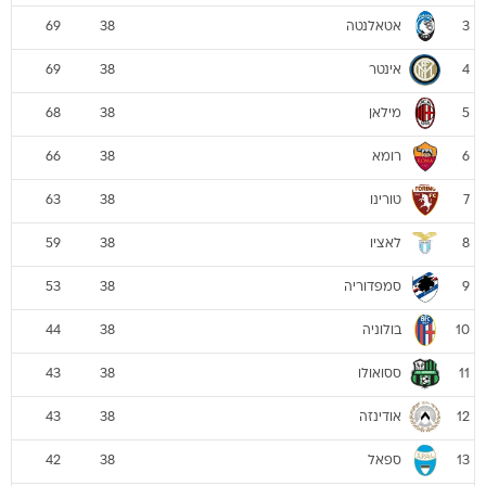
אטאלנטה
69
38
3
אינטר
69
38
4
מילאן
68
38
5
רומא
66
38
6
טורינו
63
38
7
לאציו
59
38
8
סמפדוריה
53
38
9
בולוניה
44
38
10
ססואולו
43
38
11
אודינזה
43
38
12
ספאל
42
38
13