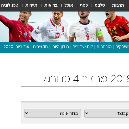
תרבות
סלבס
כסף
אוכל
בריאות
תיירות
טכנולוגיה
שחקים
הנבחרות
לוח שידורים
חידון היורו
תקצירים
עוד ביורו 2020
דיבור צפוף
תכנית היורו
לוח תוצאות
מגזין
דעות ופרשנויות
וואלה! ספורט