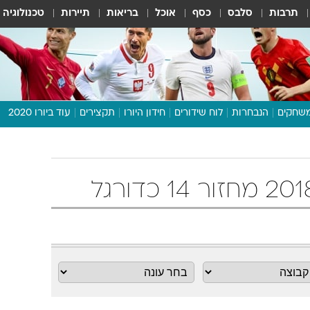
תרבות
סלבס
כסף
אוכל
בריאות
תיירות
טכנולוגיה
שחקים
הנבחרות
לוח שידורים
חידון היורו
תקצירים
עוד ביורו 2020
דיבור צפוף
תכנית היורו
לוח תוצאות
מגזין
דעות ופרשנויות
וואלה! ספורט