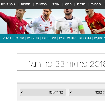
תרבות
סלבס
כסף
אוכל
בריאות
תיירות
טכנולוגיה
שחקים
הנבחרות
לוח שידורים
חידון היורו
תקצירים
עוד ביורו 2020
דיבור צפוף
תכנית היורו
לוח תוצאות
מגזין
דעות ופרשנויות
וואלה! ספורט