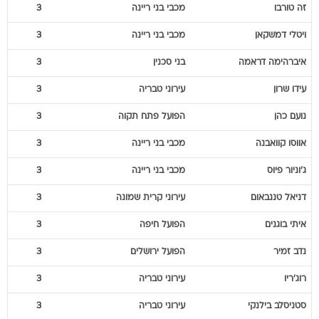
זה טורבו
מכבי בני ריינה
3
ויטלי
דמשקאן
מכבי בני ריינה
3
איברהימה
דראמה
בני סכנין
3
עידו
שרון
עירוני טבריה
3
נועם
כהן
הפועל פתח תקוה
3
אווסו
קוואבנה
מכבי בני ריינה
3
ג'וניור
פיוס
מכבי בני ריינה
3
דניאל
טננבאום
עירוני קרית שמונה
3
איתי
בוגנים
הפועל חיפה
3
נדב
זמיר
הפועל ירושלים
3
רוג'ריו
עירוני טבריה
3
סטניסלב
בילנקי
עירוני טבריה
3