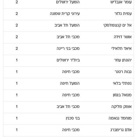
עומר
אגבדיש
הפועל ירושלים
2
עמית
גלזר
עירוני קרית שמונה
2
אל ים
קנצפולסקי
הפועל תל אביב
2
אושר
דוידה
מכבי תל אביב
2
איאד
חלאילי
מכבי בני ריינה
2
יהונתן
עוזר
בית"ר ירושלים
1
נבות
רטנר
מכבי חיפה
1
נפתלי
בלאי
הפועל חיפה
1
מנואל
בנסון
מכבי חיפה
1
אופק
מליקה
מכבי תל אביב
1
מוחמד
גנאמה
בני סכנין
1
אדם
גרימברג
מכבי חיפה
1