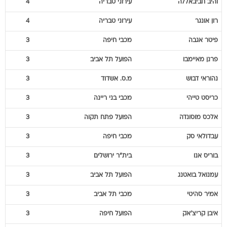
והיב
חביבאללה
עירוני טבריה
4
רון
אונגר
עירוני טבריה
4
פיטר
אגבה
מכבי חיפה
3
פרנן
מאיימבו
הפועל תל אביב
3
נהוראי
דבוש
מ.ס. אשדוד
3
כריסט
טייהי
מכבי בני ריינה
3
אלכס
מוסונדה
הפועל פתח תקוה
3
עבדולאי
סק
מכבי חיפה
3
בוריס
אנו
בית"ר ירושלים
3
עמנואל
בואטנג
הפועל תל אביב
3
אמיר
סהיטי
מכבי תל אביב
3
איבן
קריצ'אק
הפועל חיפה
3