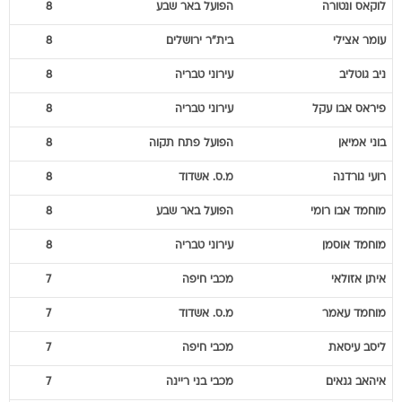
לוקאס
ונטורה
הפועל באר שבע
8
עומר
אצילי
בית"ר ירושלים
8
ניב
גוטליב
עירוני טבריה
8
פיראס
אבו עקל
עירוני טבריה
8
בוני
אמיאן
הפועל פתח תקוה
8
רועי
גורדנה
מ.ס. אשדוד
8
מוחמד
אבו רומי
הפועל באר שבע
8
מוחמד
אוסמן
עירוני טבריה
8
איתן
אזולאי
מכבי חיפה
7
מוחמד
עאמר
מ.ס. אשדוד
7
ליסב
עיסאת
מכבי חיפה
7
איהאב
גנאים
מכבי בני ריינה
7