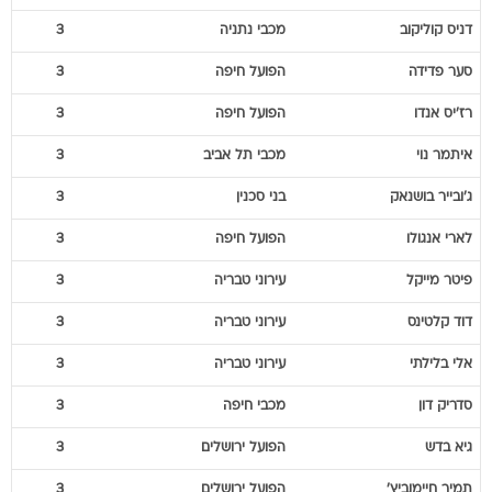
דניס
קוליקוב
מכבי נתניה
3
סער
פדידה
הפועל חיפה
3
רז'יס
אנדו
הפועל חיפה
3
איתמר
נוי
מכבי תל אביב
3
ג'ובייר
בושנאק
בני סכנין
3
לארי
אנגולו
הפועל חיפה
3
פיטר
מייקל
עירוני טבריה
3
דוד
קלטינס
עירוני טבריה
3
אלי
בלילתי
עירוני טבריה
3
סדריק
דון
מכבי חיפה
3
גיא
בדש
הפועל ירושלים
3
תמיר
חיימוביץ'
הפועל ירושלים
3