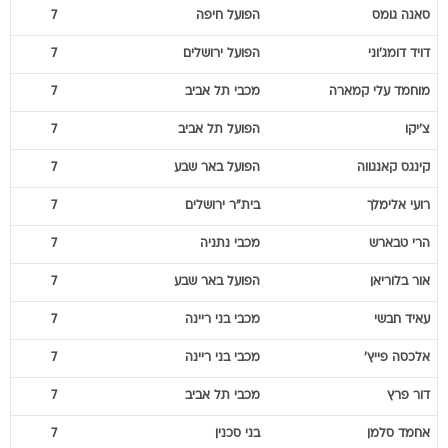
סאנה
גומס
הפועל חיפה
7
דויד
דומג'וני
הפועל ירושלים
7
מוחמד עלי
קמארה
מכבי תל אביב
7
צ'יקו
הפועל תל אביב
7
קינגס
קאנגווה
הפועל באר שבע
7
רועי
אלימלך
בית"ר ירושלים
7
הרי
טבארש
מכבי נתניה
7
אור
בלוריאן
הפועל באר שבע
7
עאיד
חבשי
מכבי בני ריינה
7
אלכסה
פייץ'
מכבי בני ריינה
7
דור
פרץ
מכבי תל אביב
7
אחמד
סלמן
בני סכנין
7