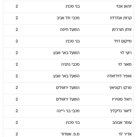
יוהאן
אנזי
בני סכנין
2
קרווין
אנדרדה
מכבי תל אביב
2
אלון
תורג'מן
הפועל חיפה
2
מייקום
דויד
בני סכנין
2
רועי
לוי
הפועל באר שבע
2
מאור
לוי
מכבי נתניה
2
אופיר
דוידזאדה
הפועל באר שבע
2
מרקו
רקוניאץ
הפועל ירושלים
2
רואל
סוטיריו
הפועל ירושלים
2
ליאור
גליקליך
מכבי בני ריינה
2
עומר
אבוהב
בני סכנין
2
אדיר
לוי
מ.ס. אשדוד
2