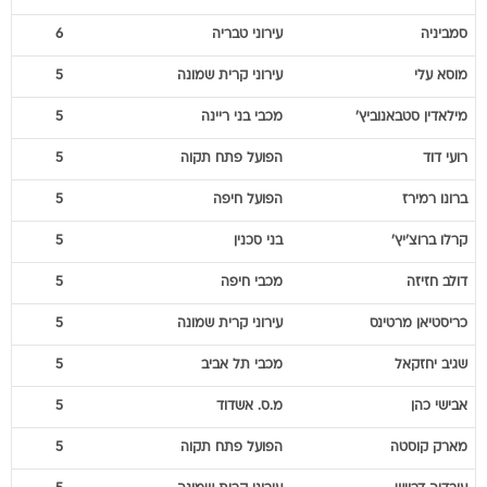
סמביניה
עירוני טבריה
6
מוסא
עלי
עירוני קרית שמונה
5
מילאדין
סטבאנוביץ'
מכבי בני ריינה
5
רועי
דוד
הפועל פתח תקוה
5
ברונו
רמירז
הפועל חיפה
5
קרלו
ברוצ'יץ'
בני סכנין
5
דולב
חזיזה
מכבי חיפה
5
כריסטיאן
מרטינס
עירוני קרית שמונה
5
שגיב
יחזקאל
מכבי תל אביב
5
אבישי
כהן
מ.ס. אשדוד
5
מארק
קוסטה
הפועל פתח תקוה
5