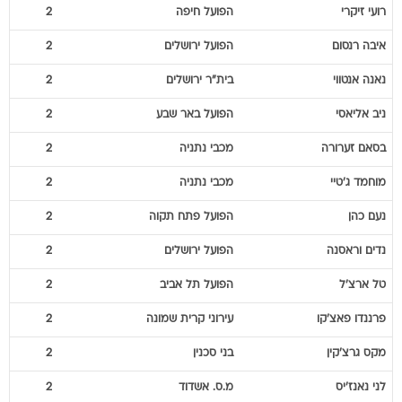
רועי
זיקרי
הפועל חיפה
2
איבה
רנסום
הפועל ירושלים
2
נאנה
אנטווי
בית"ר ירושלים
2
ניב
אליאסי
הפועל באר שבע
2
בסאם
זערורה
מכבי נתניה
2
מוחמד
ג'טיי
מכבי נתניה
2
נעם
כהן
הפועל פתח תקוה
2
נדים
וראסנה
הפועל ירושלים
2
טל
ארצ'ל
הפועל תל אביב
2
פרננדו
פאצ'קו
עירוני קרית שמונה
2
מקס
גרצ'קין
בני סכנין
2
לני
נאנז'יס
מ.ס. אשדוד
2