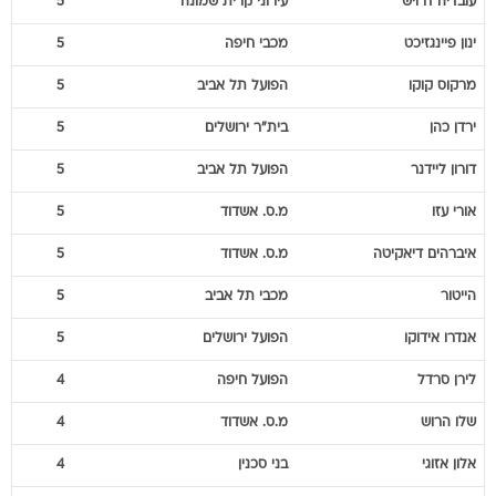
עובדיה
דרויש
עירוני קרית שמונה
5
ינון
פיינגזיכט
מכבי חיפה
5
מרקוס
קוקו
הפועל תל אביב
5
ירדן
כהן
בית"ר ירושלים
5
דורון
ליידנר
הפועל תל אביב
5
אורי
עזו
מ.ס. אשדוד
5
איברהים
דיאקיטה
מ.ס. אשדוד
5
הייטור
מכבי תל אביב
5
אנדרו
אידוקו
הפועל ירושלים
5
לירן
סרדל
הפועל חיפה
4
שלו
הרוש
מ.ס. אשדוד
4
אלון
אזוגי
בני סכנין
4