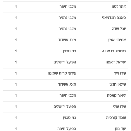
זוהר
זסנו
מכבי חיפה
1
סאבה
חבדגיאני
מכבי נתניה
1
יובל
שדה
מכבי נתניה
1
אמיתי
יאמין
מ.ס. אשדוד
1
מוחמד
בדארנה
בני סכנין
1
ישראל
דאפה
הפועל ירושלים
1
עידו
וייר
עירוני קרית שמונה
1
עילאי
חג'ג'
מ.ס. אשדוד
1
ליאור
קאסה
מכבי חיפה
1
עידו
עולי
הפועל ירושלים
1
עומר
קורסיה
בני סכנין
1
יעד
גונן
הפועל חיפה
1