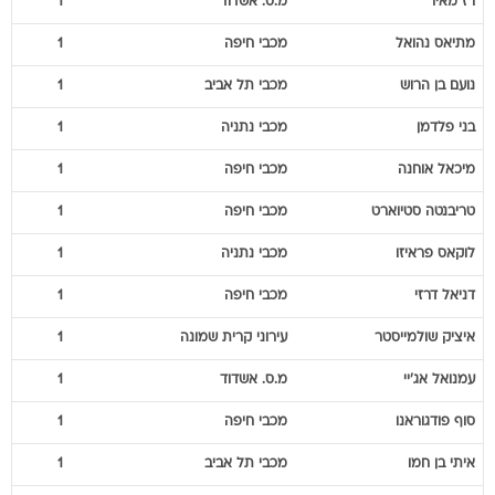
רז
מאיר
מ.ס. אשדוד
1
מתיאס
נהואל
מכבי חיפה
1
נועם
בן הרוש
מכבי תל אביב
1
בני
פלדמן
מכבי נתניה
1
מיכאל
אוחנה
מכבי חיפה
1
טריבנטה
סטיוארט
מכבי חיפה
1
לוקאס
פראיזו
מכבי נתניה
1
דניאל
דרזי
מכבי חיפה
1
איציק
שולמייסטר
עירוני קרית שמונה
1
עמנואל
אג'יי
מ.ס. אשדוד
1
סוף
פודגוראנו
מכבי חיפה
1
איתי
בן חמו
מכבי תל אביב
1