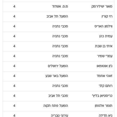
מאור
ישילירמק
מ.ס. אשדוד
4
רוי
קורין
הפועל תל אביב
4
ווילסון
האריס
מכבי נתניה
4
עמית
כהן
מכבי נתניה
4
איתי
בן שבת
מכבי נתניה
4
עמרי
שמיר
מכבי נתניה
4
ג'ון
אוטומאו
הפועל ירושלים
4
זאהי
אחמד
הפועל באר שבע
4
רותם
קלר
מכבי נתניה
4
כריסטיאן
בליץ'
מכבי תל אביב
4
תומר
אלטמן
הפועל פתח תקוה
4
גיא
חדידה
עירוני טבריה
4