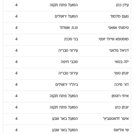
עידן
כהן
הפועל פתח תקוה
4
נועם
מלמוד
הפועל ירושלים
4
טימותי
אוואני
מ.ס. אשדוד
4
מוסטפא
שייח' יוסף
בני סכנין
4
דניאל
גולאני
עירוני טבריה
4
ילה
בטאי
מכבי חיפה
4
יונתן
טפר
עירוני טבריה
4
דור
מיכה
בית"ר ירושלים
4
איתי
רוטמן
הפועל פתח תקוה
4
יונתן
כהן
הפועל פתח תקוה
4
איגור
זלאטנוביץ'
הפועל באר שבע
4
שי
אליאס
הפועל באר שבע
4