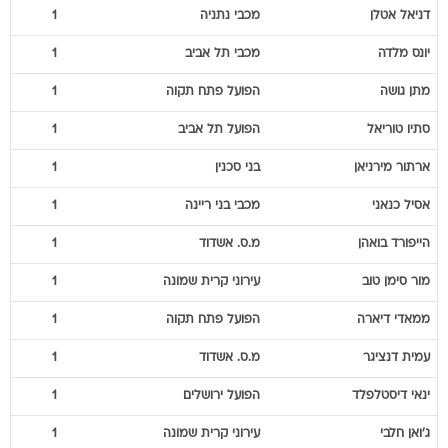
דניאל
אטלן
מכבי נתניה
1
יונס
מלדה
מכבי תל אביב
1
מתן
גושה
הפועל פתח תקוה
1
סתיו
טוריאל
הפועל תל אביב
1
ארתור
מירניאן
בני סכנין
1
אסיל
כנאני
מכבי בני ריינה
1
הייפורד
בואהן
מ.ס. אשדוד
1
מור
סימן טוב
עירוני קרית שמונה
1
ממאדי
דיארה
הפועל פתח תקוה
1
עמית
דנציגר
מ.ס. אשדוד
1
ינאי
דיסטלפלד
הפועל ירושלים
1
ג'ואן
חלבי
עירוני קרית שמונה
1