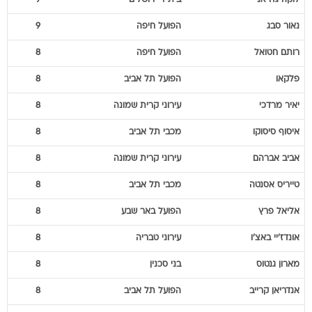
לוקה
גדראני
בית"ר ירושלים
9
נאור
סבג
הפועל חיפה
9
רותם
חטואל
הפועל חיפה
8
פלקאו
הפועל תל אביב
8
יאיר
מרדכי
עירוני קרית שמונה
8
איסוף
סיסוקו
מכבי תל אביב
8
אביב
אברהם
עירוני קרית שמונה
8
טייריס
אסנטה
מכבי תל אביב
8
אליאל
פרץ
הפועל באר שבע
8
אונדז'יי
באצ'ו
עירוני טבריה
8
מארון
גנטוס
בני סכנין
8
אנדריאן
קרייב
הפועל תל אביב
8