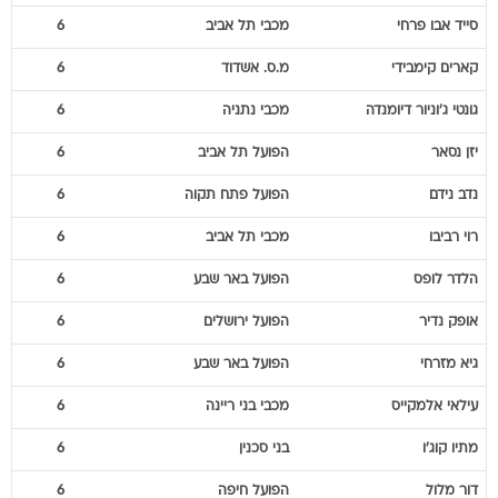
סייד
אבו פרחי
מכבי תל אביב
6
קארים
קימבידי
מ.ס. אשדוד
6
גונטי ג'וניור
דיומנדה
מכבי נתניה
6
יזן
נסאר
הפועל תל אביב
6
נדב
נידם
הפועל פתח תקוה
6
רוי
רביבו
מכבי תל אביב
6
הלדר
לופס
הפועל באר שבע
6
אופק
נדיר
הפועל ירושלים
6
גיא
מזרחי
הפועל באר שבע
6
עילאי
אלמקייס
מכבי בני ריינה
6
מתיו
קוג'ו
בני סכנין
6
דור
מלול
הפועל חיפה
6