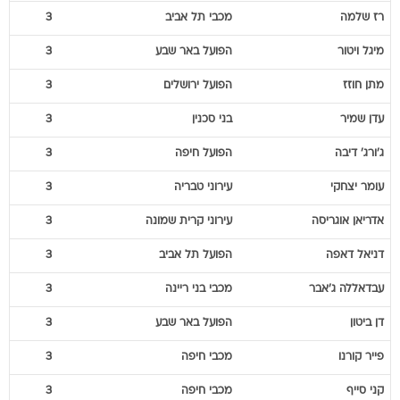
רז
שלמה
מכבי תל אביב
3
מיגל
ויטור
הפועל באר שבע
3
מתן
חוזז
הפועל ירושלים
3
עדן
שמיר
בני סכנין
3
ג'ורג'
דיבה
הפועל חיפה
3
עומר
יצחקי
עירוני טבריה
3
אדריאן
אוגריסה
עירוני קרית שמונה
3
דניאל
דאפה
הפועל תל אביב
3
עבדאללה
ג'אבר
מכבי בני ריינה
3
דן
ביטון
הפועל באר שבע
3
פייר
קורנו
מכבי חיפה
3
קני
סייף
מכבי חיפה
3