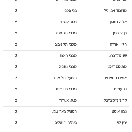
מור
ברמי
מכבי בני ריינה
2
מוחמד
אבו ניל
בני סכנין
2
אליה
גטהון
מ.ס. אשדוד
2
בן
לדרמן
מכבי תל אביב
2
הליו
וארלה
מכבי תל אביב
2
שון
גולדברג
מכבי חיפה
2
מתאוס
דאבו
מכבי נתניה
2
אנאס
מחאמיד
הפועל תל אביב
2
גד
עמוס
מכבי בני ריינה
2
קרול
ניימצ'יצקי
מ.ס. אשדוד
2
ג'בון
איסט
הפועל באר שבע
2
ירין
לוי
בית"ר ירושלים
2