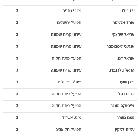
עוז
בילו
מכבי נתניה
3
אוהד
אלמגור
הפועל ירושלים
3
אריאל
שרצקי
עירוני קרית שמונה
3
אנתוני
לימבומבה
עירוני קרית שמונה
3
אוראל
דגני
הפועל פתח תקוה
3
הראל
גולדנברג
עירוני קרית שמונה
3
ירדן
שועה
בית"ר ירושלים
3
שביט
מזל
הפועל פתח תקוה
3
צ'יפיוקה
סונגה
הפועל פתח תקוה
3
נועם
מוצ'ה
מ.ס. אשדוד
3
עמית
למקין
הפועל תל אביב
3