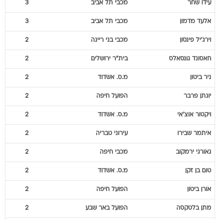
עידו
שחר
מכבי תל אביב
3
אלעד
מדמון
מכבי תל אביב
3
וירג'יל
פינסון
מכבי בני ריינה
2
חאסונד
גונסאלס
בית"ר ירושלים
2
ניר
ביטון
מ.ס. אשדוד
2
יונתן
פרבר
הפועל חיפה
2
ויקטור
אוצ'אי
מ.ס. אשדוד
2
איתמר
שבירו
עירוני טבריה
2
גאורגי
ירמקוב
מכבי חיפה
2
טום
בן זקן
מ.ס. אשדוד
2
אורן
ביטון
הפועל חיפה
2
מתן
בלטקסה
הפועל באר שבע
2