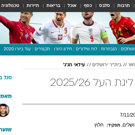
תרבות
סלבס
כסף
אוכל
בריאות
תיירות
טכנולוגיה
שחקים
הנבחרות
לוח שידורים
חידון היורו
תקצירים
עוד ביורו 2020
דיבור צפוף
בית"ר ירושלים
עילאי חג'ג'
תכנית היורו
סגל
ב
לוח תוצאות
עילאי חג'ג' בטבלת ליגת העל 2025/26
מגזין
דעות ופרשנויות
מאמן
וואלה! ספורט
7
/
11
/
2
ושלים
,
חלוץ
תפקיד:
שוערי