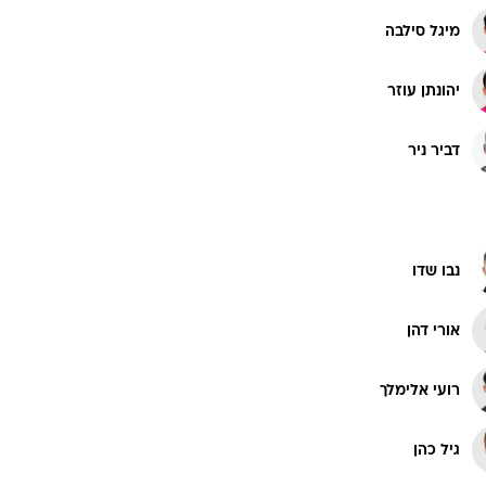
מיגל סילבה
יהונתן עוזר
דביר ניר
נבו שדו
אורי דהן
רועי אלימלך
גיל כהן