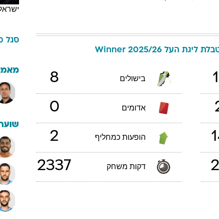
ישראל
סגל
מ
בלת ליגת העל 2025/26 Winner
מאמן
8
1
בישולים
0
אדומים
שוערי
2
1
הופעות כמחליף
2337
2
דקות משחק