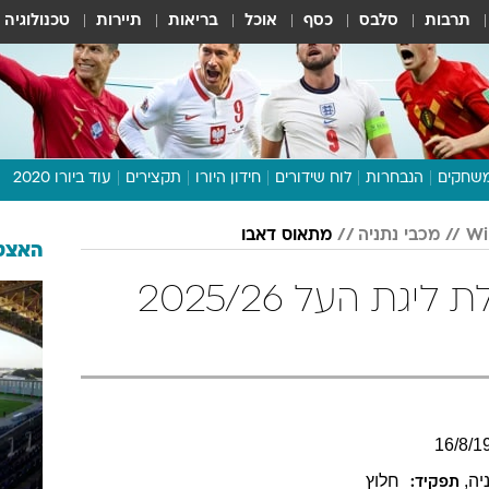
תרבות
סלבס
כסף
אוכל
בריאות
תיירות
טכנולוגיה
שחקים
הנבחרות
לוח שידורים
חידון היורו
תקצירים
עוד ביורו 2020
דיבור צפוף
מכבי נתניה
מתאוס דאבו
תכנית היורו
האצטד
לוח תוצאות
מתאוס דאבו בטבלת ליגת העל 2025/26
מגזין
דעות ופרשנויות
וואלה! ספורט
16
/
8
/
1
יה
,
חלוץ
תפקיד: