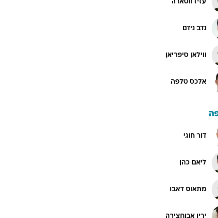
עזיז ווטארה
נדב נידם
ווילאן סיפריאן
אלכס טלפה
ה
דור חוגי
ליאם כהן
מתאוס דאבו
ירין אבוחצירה