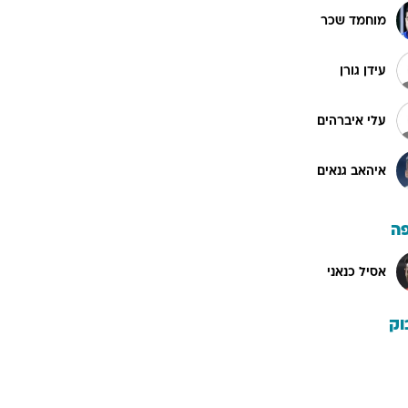
מוחמד שכר
עידן גורן
עלי איברהים
איהאב גנאים
ה
אסיל כנאני
וק