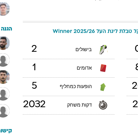
הגנה
ל
טבלת ליגת העל 2025/26 Winner
2
בישולים
1
אדומים
5
2
הופעות כמחליף
2032
2
דקות משחק
קישור