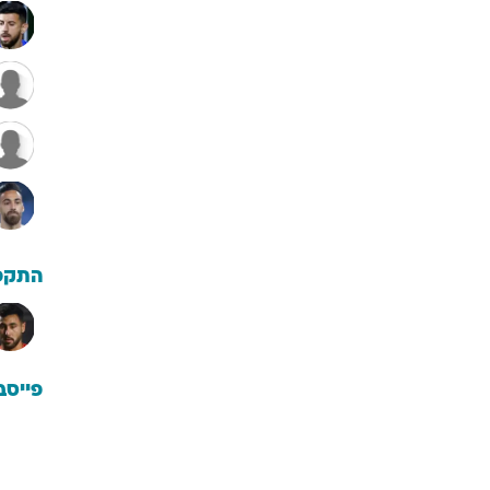
התקפ
פייסב