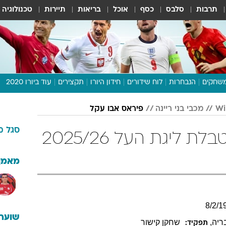
תרבות
סלבס
כסף
אוכל
בריאות
תיירות
טכנולוגיה
שחקים
הנבחרות
לוח שידורים
חידון היורו
תקצירים
עוד ביורו 2020
דיבור צפוף
מכבי בני ריינה
פיראס אבו עקל
תכנית היורו
סגל
מ
לוח תוצאות
פיראס אבו עקל בטבלת ליגת העל 2025/26
מגזין
דעות ופרשנויות
מאמן
וואלה! ספורט
8
/
2
/
1
שוערי
בריה
,
שחקן קישור
תפקיד: