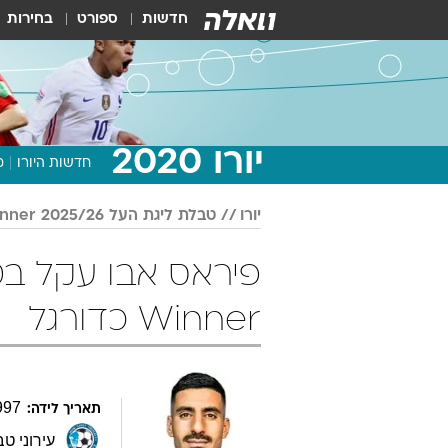
חדשות
ספורט
בחירות
יורו 2020
חדשות היורו
מ
יורו
טבלת ליגת העל 2025/26 Winner
Winner כדורגל
997
תאריך לידה:
עירוני ט