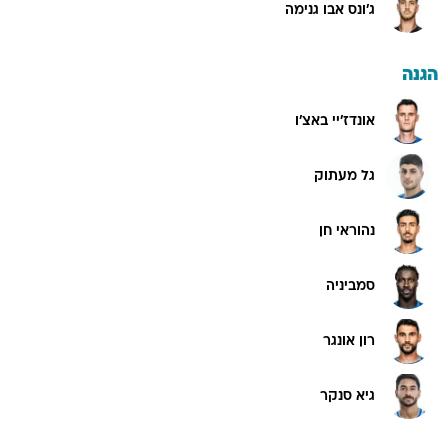
ג'ונס אבו גנימה
הגנה
אונדז'יי באצ'ו
גל מעתוק
נהוראי חן
סמביניה
רון אונגר
גיא סנקר