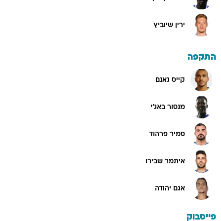
ירין שיוביץ
התקפה
קייס גאנם
מנסור באג'י
סמיר פרהוד
איתמר שבירו
אגם יהודה
פייסבוק